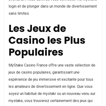
login et de plonger dans un monde de divertissement
sans limites.
Les Jeux de
Casino les Plus
Populaires
MyStake Casino France offre une vaste sélection de
jeux de casino populaires, garantissant une
expérience de jeu immersive et excitante pour tous
les amateurs de divertissement en ligne. Que vous
soyez un habitué de mystakr ou un nouveau venu sur
mystake, vous trouverez certainement des jeux qui