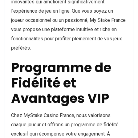
innovantes qui améliorent significativement
l’expérience de jeu en ligne. Que vous soyez un
joueur occasionnel ou un passionné, My Stake France
vous propose une plateforme intuitive et riche en
fonctionnalités pour profiter pleinement de vos jeux
préférés.
Programme de
Fidélité et
Avantages VIP
Chez MyStake Casino France, nous valorisons
chaque joueur et offrons un programme de fidélité
exclusif qui récompense votre engagement. À