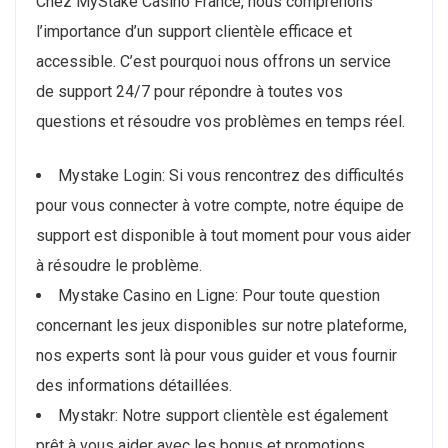
Chez MyStake Casino France, nous comprenons
l’importance d’un support clientèle efficace et
accessible. C’est pourquoi nous offrons un service
de support 24/7 pour répondre à toutes vos
questions et résoudre vos problèmes en temps réel.
Mystake Login: Si vous rencontrez des difficultés
pour vous connecter à votre compte, notre équipe de
support est disponible à tout moment pour vous aider
à résoudre le problème.
Mystake Casino en Ligne: Pour toute question
concernant les jeux disponibles sur notre plateforme,
nos experts sont là pour vous guider et vous fournir
des informations détaillées.
Mystakr: Notre support clientèle est également
prêt à vous aider avec les bonus et promotions