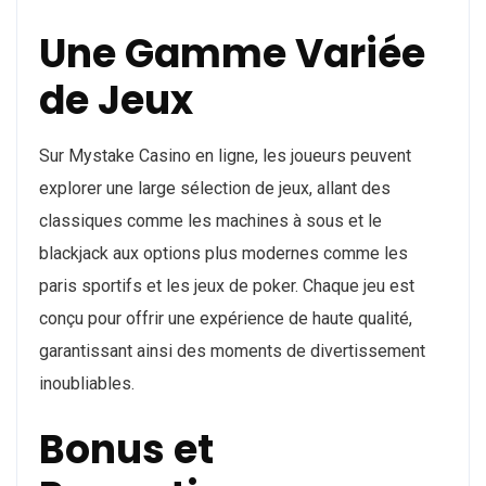
Une Gamme Variée
de Jeux
Sur Mystake Casino en ligne, les joueurs peuvent
explorer une large sélection de jeux, allant des
classiques comme les machines à sous et le
blackjack aux options plus modernes comme les
paris sportifs et les jeux de poker. Chaque jeu est
conçu pour offrir une expérience de haute qualité,
garantissant ainsi des moments de divertissement
inoubliables.
Bonus et