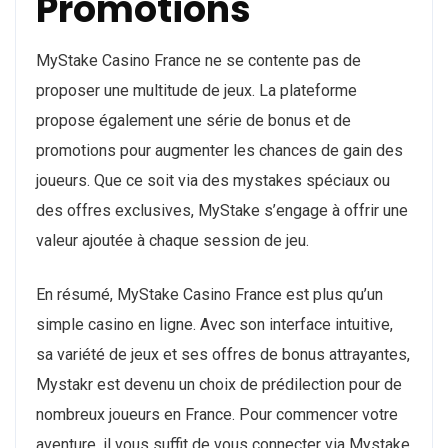
Promotions
MyStake Casino France ne se contente pas de
proposer une multitude de jeux. La plateforme
propose également une série de bonus et de
promotions pour augmenter les chances de gain des
joueurs. Que ce soit via des mystakes spéciaux ou
des offres exclusives, MyStake s’engage à offrir une
valeur ajoutée à chaque session de jeu.
En résumé, MyStake Casino France est plus qu’un
simple casino en ligne. Avec son interface intuitive,
sa variété de jeux et ses offres de bonus attrayantes,
Mystakr est devenu un choix de prédilection pour de
nombreux joueurs en France. Pour commencer votre
aventure, il vous suffit de vous connecter via Mystake