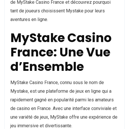
de MyStake Casino France et découvrez pourquoi
tant de joueurs choisissent Mystake pour leurs
aventures en ligne.
MyStake Casino
France: Une Vue
d’Ensemble
MyStake Casino France, connu sous le nom de
Mystake, est une plateforme de jeux en ligne qui a
rapidement gagné en popularité parmi les amateurs
de casino en France. Avec une interface conviviale et
une variété de jeux, MyStake offre une expérience de
jeu immersive et divertissante.