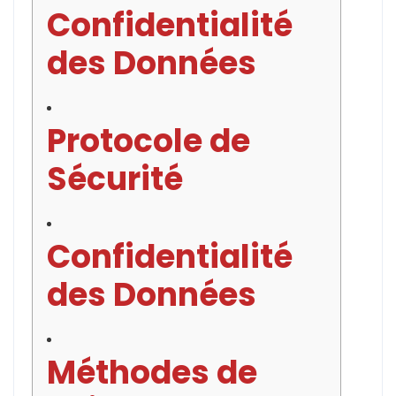
Confidentialité
des Données
Protocole de
Sécurité
Confidentialité
des Données
Méthodes de