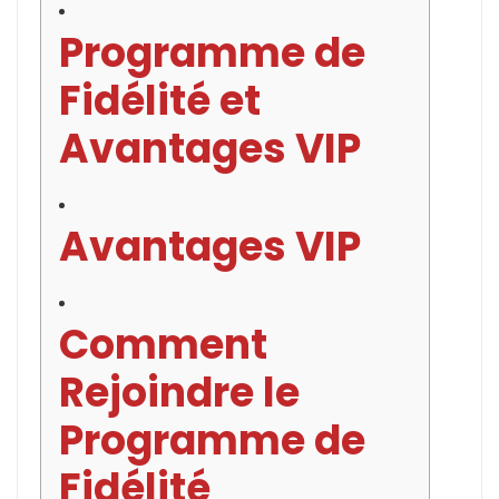
Programme de
Fidélité et
Avantages VIP
Avantages VIP
Comment
Rejoindre le
Programme de
Fidélité