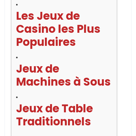
Les Jeux de
Casino les Plus
Populaires
Jeux de
Machines à Sous
Jeux de Table
Traditionnels