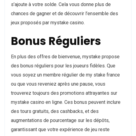
s’ajoute à votre solde. Cela vous donne plus de
chances de gagner et de découvrir l’ensemble des
jeux proposés par mystake casino.
Bonus Réguliers
En plus des offres de bienvenue, mystake propose
des bonus réguliers pour les joueurs fidèles. Que
vous soyez un membre régulier de my stake france
ou que vous reveniez après une pause, vous
trouverez toujours des promotions attrayantes sur
mystake casino en ligne. Ces bonus peuvent inclure
des tours gratuits, des cashbacks, et des
augmentations de pourcentage sur les dépôts,
garantissant que votre expérience de jeu reste