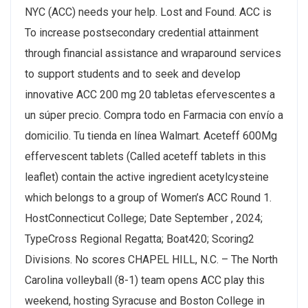
NYC (ACC) needs your help. Lost and Found. ACC is
To increase postsecondary credential attainment
through financial assistance and wraparound services
to support students and to seek and develop
innovative ACC 200 mg 20 tabletas efervescentes a
un súper precio. Compra todo en Farmacia con envío a
domicilio. Tu tienda en línea Walmart. Aceteff 600Mg
effervescent tablets (Called aceteff tablets in this
leaflet) contain the active ingredient acetylcysteine
which belongs to a group of Women’s ACC Round 1.
HostConnecticut College; Date September , 2024;
TypeCross Regional Regatta; Boat420; Scoring2
Divisions. No scores CHAPEL HILL, N.C. – The North
Carolina volleyball (8-1) team opens ACC play this
weekend, hosting Syracuse and Boston College in