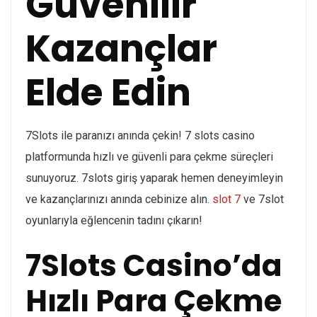
Güvenilir
Kazançlar
Elde Edin
7Slots ile paranızı anında çekin! 7 slots casino
platformunda hızlı ve güvenli para çekme süreçleri
sunuyoruz. 7slots giriş yaparak hemen deneyimleyin
ve kazançlarınızı anında cebinize alın.
slot 7
ve 7slot
oyunlarıyla eğlencenin tadını çıkarın!
7Slots Casino’da
Hızlı Para Çekme