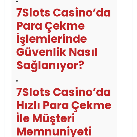
7Slots Casino’da
Para Çekme
İşlemlerinde
Güvenlik Nasıl
Sağlanıyor?
7Slots Casino’da
Hızlı Para Çekme
İle Müşteri
Memnuniyeti