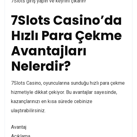
7Slots giriş yapın ve keyfini çıkarın!
7Slots Casino’da
Hızlı Para Çekme
Avantajları
Nelerdir?
7Slots Casino, oyuncularına sunduğu hızlı para çekme
hizmetiyle dikkat çekiyor. Bu avantajlar sayesinde,
kazançlarınızı en kısa sürede cebinize
ulaştırabilirsiniz.
Avantaj
Açıklama