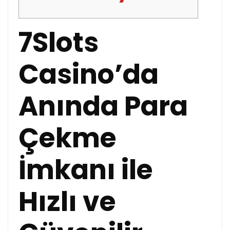
7Slots
Casino’da
Anında Para
Çekme
İmkanı ile
Hızlı ve