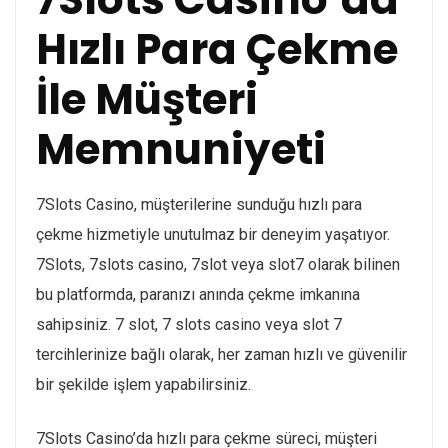
Hızlı Para Çekme
İle Müşteri
Memnuniyeti
7Slots Casino, müşterilerine sunduğu hızlı para
çekme hizmetiyle unutulmaz bir deneyim yaşatıyor.
7Slots, 7slots casino, 7slot veya slot7 olarak bilinen
bu platformda, paranızı anında çekme imkanına
sahipsiniz. 7 slot, 7 slots casino veya slot 7
tercihlerinize bağlı olarak, her zaman hızlı ve güvenilir
bir şekilde işlem yapabilirsiniz.
7Slots Casino’da hızlı para çekme süreci, müşteri