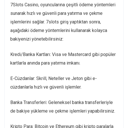
7Slots Casino, oyuncularına çeşitli ödeme yöntemleri
sunarak hızlı ve güvenli para yatırma ve çekme
işlemlerini sağlar. 7slots giriş yaptıktan sonra,
aşağıdaki ödeme yöntemlerini kullanarak kolayca
bakiyenizi yönetebilirsiniz:
Kredi/Banka Kartları: Visa ve Mastercard gibi popüler
kartlarla anında para yatırma imkanı.
E-Cüzdanlar: Skrill, Neteller ve Jeton gibi e-
cüzdanlarla hızlı ve güvenli işlemler.
Banka Transferleri: Geleneksel banka transferleriyle
de bakiye yükleme ve çekme işlemleri yapabilirsiniz.
Kripto Para: Bitcoin ve Ethereum gibi kripto paralarla