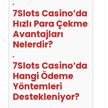
7Slots Casino’da
Hızlı Para Çekme
Avantajları
Nelerdir?
7Slots Casino’da
Hangi Ödeme
Yöntemleri
Destekleniyor?