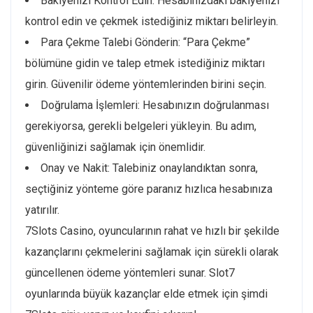
Bakiyenizi Kontrol Edin: Hesabınızdaki bakiyenizi
kontrol edin ve çekmek istediğiniz miktarı belirleyin.
Para Çekme Talebi Gönderin: “Para Çekme”
bölümüne gidin ve talep etmek istediğiniz miktarı
girin. Güvenilir ödeme yöntemlerinden birini seçin.
Doğrulama İşlemleri: Hesabınızın doğrulanması
gerekiyorsa, gerekli belgeleri yükleyin. Bu adım,
güvenliğinizi sağlamak için önemlidir.
Onay ve Nakit: Talebiniz onaylandıktan sonra,
seçtiğiniz yönteme göre paranız hızlıca hesabınıza
yatırılır.
7Slots Casino, oyuncularının rahat ve hızlı bir şekilde
kazançlarını çekmelerini sağlamak için sürekli olarak
güncellenen ödeme yöntemleri sunar. Slot7
oyunlarında büyük kazançlar elde etmek için şimdi