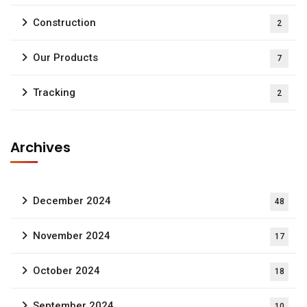
Construction
2
Our Products
7
Tracking
2
Archives
December 2024
48
November 2024
17
October 2024
18
September 2024
10