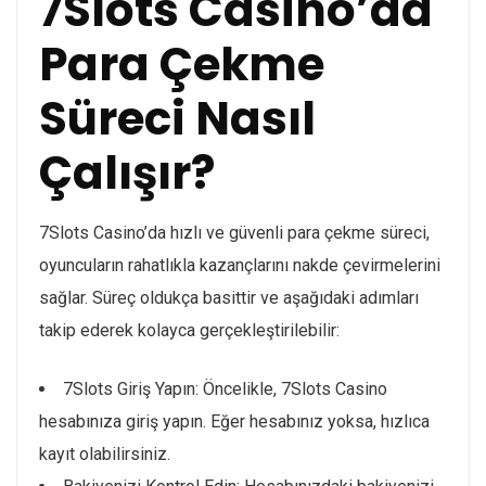
7Slots Casino’da
Para Çekme
Süreci Nasıl
Çalışır?
7Slots Casino’da hızlı ve güvenli para çekme süreci,
oyuncuların rahatlıkla kazançlarını nakde çevirmelerini
sağlar. Süreç oldukça basittir ve aşağıdaki adımları
takip ederek kolayca gerçekleştirilebilir:
7Slots Giriş Yapın: Öncelikle, 7Slots Casino
hesabınıza giriş yapın. Eğer hesabınız yoksa, hızlıca
kayıt olabilirsiniz.