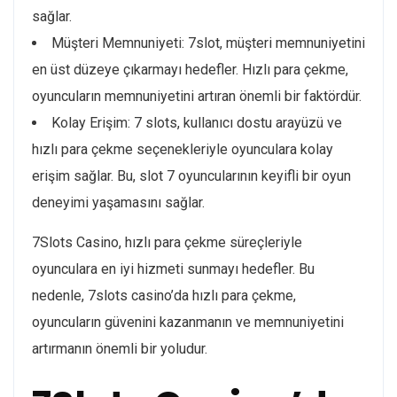
sağlar.
Müşteri Memnuniyeti: 7slot, müşteri memnuniyetini
en üst düzeye çıkarmayı hedefler. Hızlı para çekme,
oyuncuların memnuniyetini artıran önemli bir faktördür.
Kolay Erişim: 7 slots, kullanıcı dostu arayüzü ve
hızlı para çekme seçenekleriyle oyunculara kolay
erişim sağlar. Bu, slot 7 oyuncularının keyifli bir oyun
deneyimi yaşamasını sağlar.
7Slots Casino, hızlı para çekme süreçleriyle
oyunculara en iyi hizmeti sunmayı hedefler. Bu
nedenle, 7slots casino’da hızlı para çekme,
oyuncuların güvenini kazanmanın ve memnuniyetini
artırmanın önemli bir yoludur.