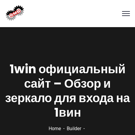
1win официальный
сайт – Обзор и
зеркало для входа на
1вин
Home
Builder