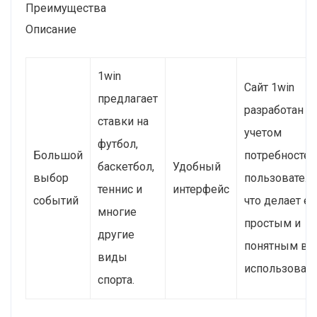
Преимущества
Описание
1win
Сайт 1win
предлагает
разработан с
ставки на
учетом
футбол,
Большой
потребностей
баскетбол,
Удобный
выбор
пользователе
теннис и
интерфейс
событий
что делает ег
многие
простым и
другие
понятным в
виды
использовани
спорта.