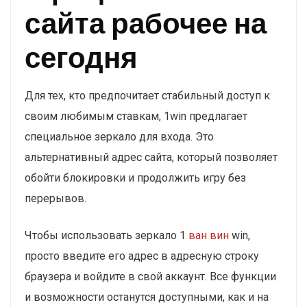
сайта рабочее на
сегодня
Для тех, кто предпочитает стабильный доступ к
своим любимым ставкам, 1win предлагает
специальное зеркало для входа. Это
альтернативный адрес сайта, который позволяет
обойти блокировки и продолжить игру без
перерывов.
Чтобы использовать зеркало 1
ван вин
win,
просто введите его адрес в адресную строку
браузера и войдите в свой аккаунт. Все функции
и возможности останутся доступными, как и на