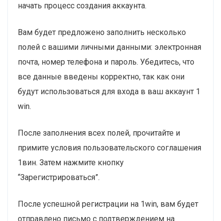
начать процесс создания аккаунта.
Вам будет предложено заполнить несколько
полей с вашими личными данными: электронная
почта, номер телефона и пароль. Убедитесь, что
все данные введены корректно, так как они
будут использоваться для входа в ваш аккаунт 1
win.
После заполнения всех полей, прочитайте и
примите условия пользовательского соглашения
1вин. Затем нажмите кнопку
“Зарегистрироваться”.
После успешной регистрации на 1win, вам будет
отправлено письмо с подтверждением на