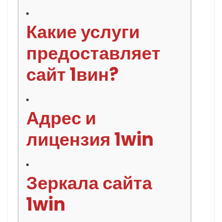
Какие услуги
предоставляет
сайт 1вин?
Адрес и
лицензия 1win
Зеркала сайта
1win