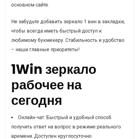
основном сайте.
Не забудьте добавить зеркало 1 вин в закладки,
чтобы всегда иметь быстрый доступ к
любимому букмекеру. Стабильность и удобство
– наши главные приоритеты!
1Win зеркало
рабочее на
сегодня
Онлайн-чат: Быстрый и удобный способ
получить ответ на вопрос в режиме реального
времени. Доступен круглосуточно.