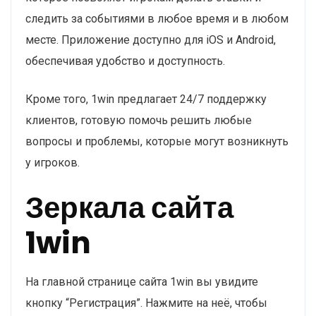
следить за событиями в любое время и в любом
месте. Приложение доступно для iOS и Android,
обеспечивая удобство и доступность.
Кроме того, 1win предлагает 24/7 поддержку
клиентов, готовую помочь решить любые
вопросы и проблемы, которые могут возникнуть
у игроков.
Зеркала сайта
1win
На главной странице сайта 1win вы увидите
кнопку “Регистрация”. Нажмите на неё, чтобы