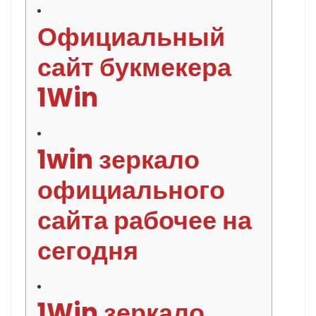
Официальный
сайт букмекера
1Win
1win зеркало
официального
сайта рабочее на
сегодня
1Win зеркало