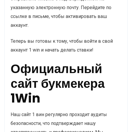
указанную электронную почту. Перейдите по
ссылке в письме, чтобы активировать ваш
аккаунт.
Теперь вы готовы к тому, чтобы войти в свой
аккаунт 1 win и начать делать ставки!
Официальный
сайт букмекера
1Win
Наш сайт 1 вин регулярно проходит аудиты
безопасности, что подтверждает нашу