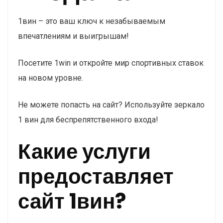
1вин – это ваш ключ к незабываемым
впечатлениям и выигрышам!
Посетите 1win и откройте мир спортивных ставок
на новом уровне.
Не можете попасть на сайт? Используйте зеркало
1 вин для беспрепятственного входа!
Какие услуги
предоставляет
сайт 1вин?